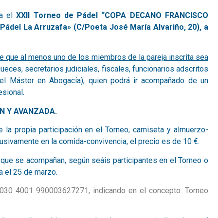
za el
XXII Torneo de Pádel “COPA DECANO FRANCISCO
 Pádel La Arruzafa» (C/Poeta José María Alvariño, 20), a
ige que al menos uno de los miembros de la pareja inscrita sea
ueces, secretarios judiciales, fiscales, funcionarios adscritos
del Máster en Abogacía), quien podrá ir acompañado de un
esional.
IÓN Y AVANZADA.
e la propia participación en el Torneo, camiseta y almuerzo-
usivamente en la comida-convivencia, el precio es de 10 €.
es que se acompañan, según seáis participantes en el Torneo o
a el 25 de marzo.
0030 4001 990003627271, indicando en el concepto: Torneo