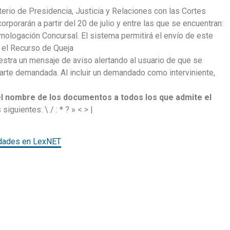
terio de Presidencia, Justicia y Relaciones con las Cortes
porarán a partir del 20 de julio y entre las que se encuentran:
ologación Concursal. El sistema permitirá el envío de este
o el Recurso de Queja
estra un mensaje de aviso alertando al usuario de que se
arte demandada. Al incluir un demandado como interviniente,
el nombre de los documentos a todos los que admite el
iguientes: \ / : * ? » < > |
dades en LexNET